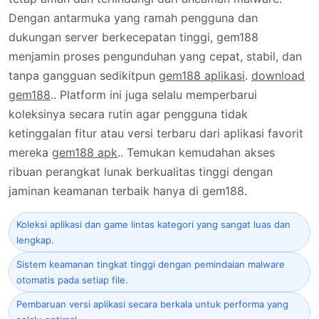
Dengan antarmuka yang ramah pengguna dan
dukungan server berkecepatan tinggi, gem188
menjamin proses pengunduhan yang cepat, stabil, dan
tanpa gangguan sedikitpun
gem188 aplikasi
.
download
gem188
.. Platform ini juga selalu memperbarui
koleksinya secara rutin agar pengguna tidak
ketinggalan fitur atau versi terbaru dari aplikasi favorit
mereka
gem188 apk
.. Temukan kemudahan akses
ribuan perangkat lunak berkualitas tinggi dengan
jaminan keamanan terbaik hanya di gem188.
Koleksi aplikasi dan game lintas kategori yang sangat luas dan
lengkap.
Sistem keamanan tingkat tinggi dengan pemindaian malware
otomatis pada setiap file.
Pembaruan versi aplikasi secara berkala untuk performa yang