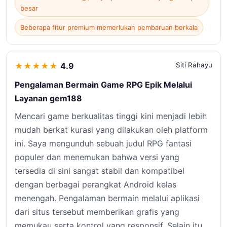
besar
Beberapa fitur premium memerlukan pembaruan berkala
★
★
★
★
★
4.9
Siti Rahayu
Pengalaman Bermain Game RPG Epik Melalui
Layanan gem188
Mencari game berkualitas tinggi kini menjadi lebih
mudah berkat kurasi yang dilakukan oleh platform
ini. Saya mengunduh sebuah judul RPG fantasi
populer dan menemukan bahwa versi yang
tersedia di sini sangat stabil dan kompatibel
dengan berbagai perangkat Android kelas
menengah. Pengalaman bermain melalui aplikasi
dari situs tersebut memberikan grafis yang
memukau serta kontrol yang responsif. Selain itu,