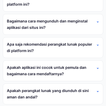
platform ini?
Bagaimana cara mengunduh dan menginstal
aplikasi dari situs ini?
Apa saja rekomendasi perangkat lunak populer
di platform ini?
Apakah aplikasi ini cocok untuk pemula dan
bagaimana cara mendaftarnya?
Apakah perangkat lunak yang diunduh di sini
aman dan andal?