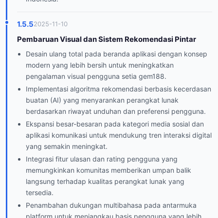
1.5.5
2025-11-10
Pembaruan Visual dan Sistem Rekomendasi Pintar
Desain ulang total pada beranda aplikasi dengan konsep
modern yang lebih bersih untuk meningkatkan
pengalaman visual pengguna setia gem188.
Implementasi algoritma rekomendasi berbasis kecerdasan
buatan (AI) yang menyarankan perangkat lunak
berdasarkan riwayat unduhan dan preferensi pengguna.
Ekspansi besar-besaran pada kategori media sosial dan
aplikasi komunikasi untuk mendukung tren interaksi digital
yang semakin meningkat.
Integrasi fitur ulasan dan rating pengguna yang
memungkinkan komunitas memberikan umpan balik
langsung terhadap kualitas perangkat lunak yang
tersedia.
Penambahan dukungan multibahasa pada antarmuka
platform untuk menjangkau basis pengguna yang lebih