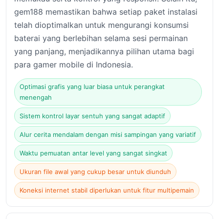
gem188 memastikan bahwa setiap paket instalasi
telah dioptimalkan untuk mengurangi konsumsi
baterai yang berlebihan selama sesi permainan
yang panjang, menjadikannya pilihan utama bagi
para gamer mobile di Indonesia.
Optimasi grafis yang luar biasa untuk perangkat
menengah
Sistem kontrol layar sentuh yang sangat adaptif
Alur cerita mendalam dengan misi sampingan yang variatif
Waktu pemuatan antar level yang sangat singkat
Ukuran file awal yang cukup besar untuk diunduh
Koneksi internet stabil diperlukan untuk fitur multipemain