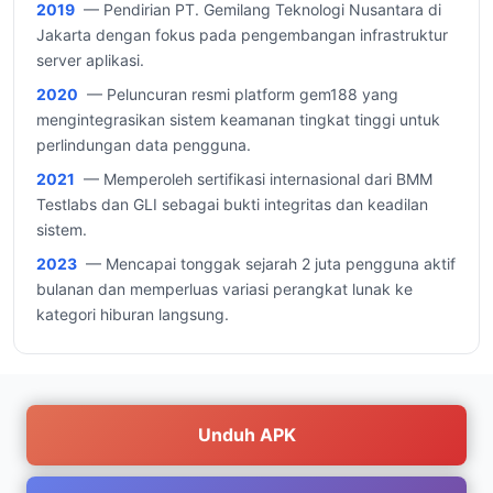
2019
— Pendirian PT. Gemilang Teknologi Nusantara di
Jakarta dengan fokus pada pengembangan infrastruktur
server aplikasi.
2020
— Peluncuran resmi platform gem188 yang
mengintegrasikan sistem keamanan tingkat tinggi untuk
perlindungan data pengguna.
2021
— Memperoleh sertifikasi internasional dari BMM
Testlabs dan GLI sebagai bukti integritas dan keadilan
sistem.
2023
— Mencapai tonggak sejarah 2 juta pengguna aktif
bulanan dan memperluas variasi perangkat lunak ke
kategori hiburan langsung.
Unduh APK