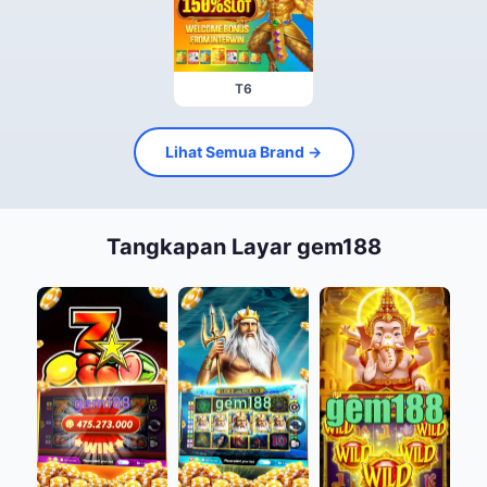
T6
Lihat Semua Brand →
Tangkapan Layar gem188