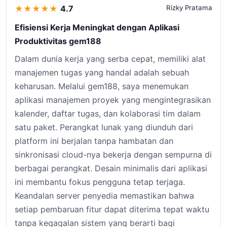
★
★
★
★
★
4.7
Rizky Pratama
Efisiensi Kerja Meningkat dengan Aplikasi
Produktivitas gem188
Dalam dunia kerja yang serba cepat, memiliki alat
manajemen tugas yang handal adalah sebuah
keharusan. Melalui gem188, saya menemukan
aplikasi manajemen proyek yang mengintegrasikan
kalender, daftar tugas, dan kolaborasi tim dalam
satu paket. Perangkat lunak yang diunduh dari
platform ini berjalan tanpa hambatan dan
sinkronisasi cloud-nya bekerja dengan sempurna di
berbagai perangkat. Desain minimalis dari aplikasi
ini membantu fokus pengguna tetap terjaga.
Keandalan server penyedia memastikan bahwa
setiap pembaruan fitur dapat diterima tepat waktu
tanpa kegagalan sistem yang berarti bagi