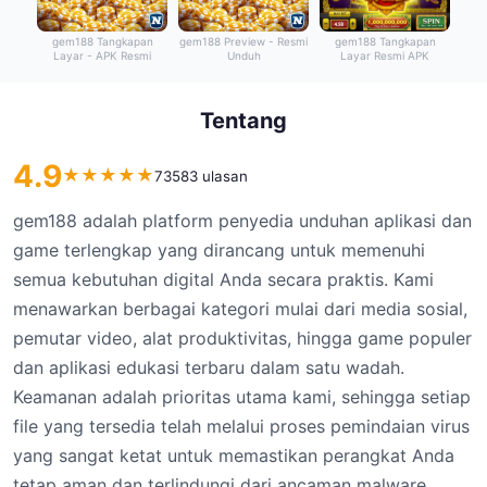
gem188 Tangkapan
gem188 Preview - Resmi
gem188 Tangkapan
Layar - APK Resmi
Unduh
Layar Resmi APK
Tentang
4.9
★
★
★
★
★
73583 ulasan
gem188 adalah platform penyedia unduhan aplikasi dan
game terlengkap yang dirancang untuk memenuhi
semua kebutuhan digital Anda secara praktis. Kami
menawarkan berbagai kategori mulai dari media sosial,
pemutar video, alat produktivitas, hingga game populer
dan aplikasi edukasi terbaru dalam satu wadah.
Keamanan adalah prioritas utama kami, sehingga setiap
file yang tersedia telah melalui proses pemindaian virus
yang sangat ketat untuk memastikan perangkat Anda
tetap aman dan terlindungi dari ancaman malware.