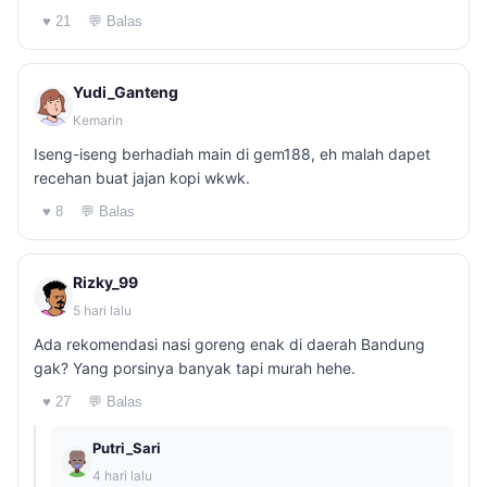
♥ 21
💬 Balas
Yudi_Ganteng
Kemarin
Iseng-iseng berhadiah main di gem188, eh malah dapet
recehan buat jajan kopi wkwk.
♥ 8
💬 Balas
Rizky_99
5 hari lalu
Ada rekomendasi nasi goreng enak di daerah Bandung
gak? Yang porsinya banyak tapi murah hehe.
♥ 27
💬 Balas
Putri_Sari
4 hari lalu